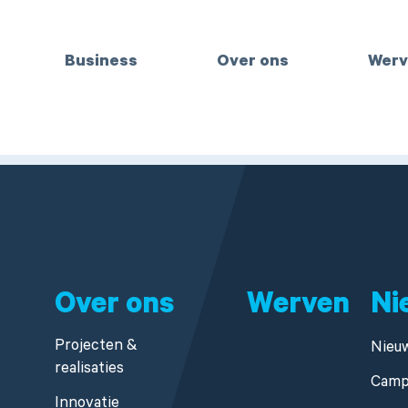
Business
Over ons
Werv
Over ons
Werven
Ni
Projecten &
Nieu
realisaties
Camp
Innovatie