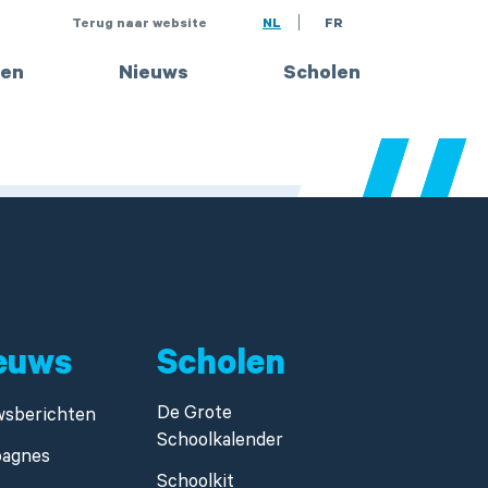
Terug naar website
NL
FR
en
Nieuws
Scholen
euws
Scholen
De Grote
wsberichten
Schoolkalender
agnes
Schoolkit