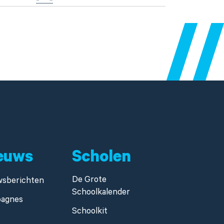
euws
Scholen
De Grote
wsberichten
Schoolkalender
agnes
Schoolkit