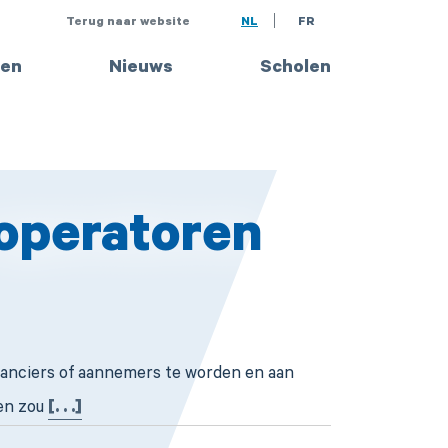
Terug naar website
NL
FR
en
Nieuws
Scholen
operatoren
eranciers of aannemers te worden en aan
gen zou
[. . .]