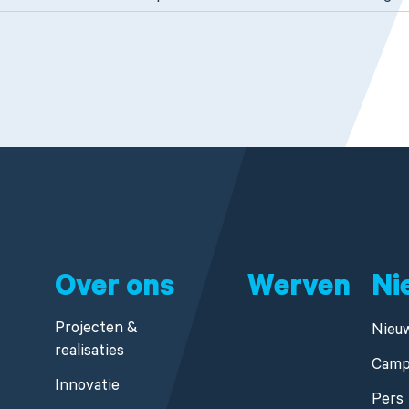
Over ons
Werven
Ni
Projecten &
Nieu
realisaties
Camp
Innovatie
Pers