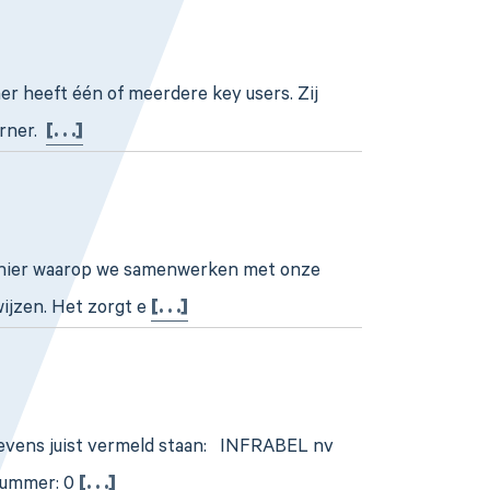
er heeft één of meerdere key users. Zij
orner.
[. . .]
anier waarop we samenwerken met onze
ijzen. Het zorgt e
[. . .]
egevens juist vermeld staan: INFRABEL nv
nummer: 0
[. . .]