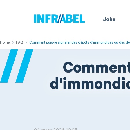
Main
Home
Jobs
navi
Home
Home
FAQ
FAQ
Comment puis-je signaler des dépôts d'immondices ou des déc
Comment 
d'immondic