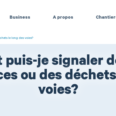
Business
A propos
Chantier
gation
hets le long des voies?
puis-je signaler d
es ou des déchets 
voies?