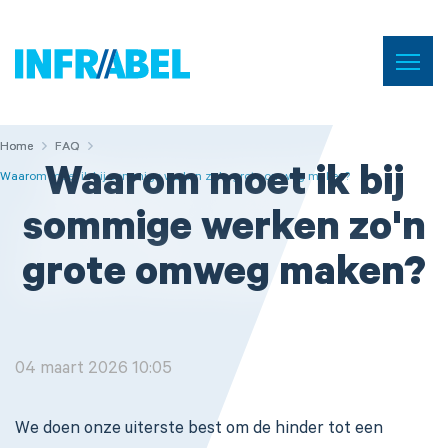
Menu
Home
Home
Home
FAQ
FAQ
Waarom moet ik bij
Waarom moet ik bij sommige werken zo'n grote omweg maken?
sommige werken zo'n
grote omweg maken?
04 maart 2026 10:05
We doen onze uiterste best om de hinder tot een