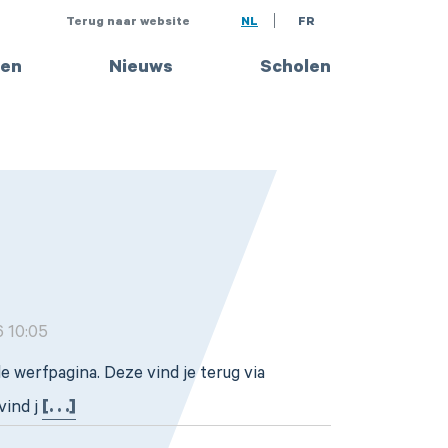
Terug naar website
NL
FR
en
Nieuws
Scholen
 10:05
e werfpagina. Deze vind je terug via
vind j
[. . .]