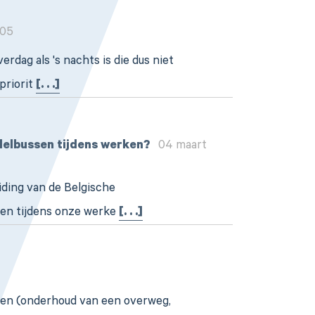
:05
rdag als 's nachts is die dus niet
priorit
[. . .]
ndelbussen tijdens werken?
04 maart
iding van de Belgische
sen tijdens onze werke
[. . .]
ken (onderhoud van een overweg,