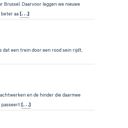
r Brussel. Daarvoor leggen we nieuwe
n beter aa
[. . .]
at een trein door een rood sein rijdt,
nachtwerken en de hinder die daarmee
g passeert
[. . .]