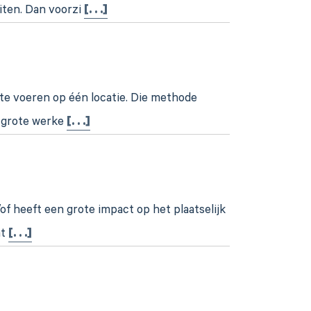
iten. Dan voorzi
[. . .]
te voeren op één locatie. Die methode
t grote werke
[. . .]
f heeft een grote impact op het plaatselijk
at
[. . .]