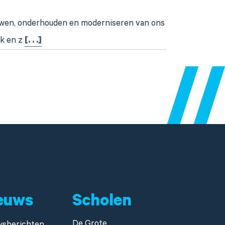
euwen, onderhouden en moderniseren van ons
rk en z
[. . .]
euws
Scholen
De Grote